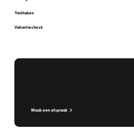
Trekhaken
Vakantiecheck
Plan een
Werkplaatsafspraak
Is uw auto toe aan Onderhoud, Bandenwissel of een Va
Maak een afspraak