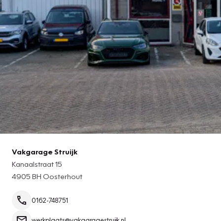
Vakgarage Struijk
Kanaalstraat 15
4905 BH Oosterhout
0162-748751
werkplaats@vakgaragestruijk.nl