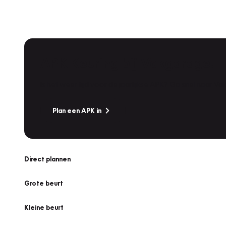
APK Keuring bij Vakgarage!
Is het weer tijd voor de jaarlijkse APK? Ga snel naar V
Plan een APK in
Direct plannen
Grote beurt
Kleine beurt