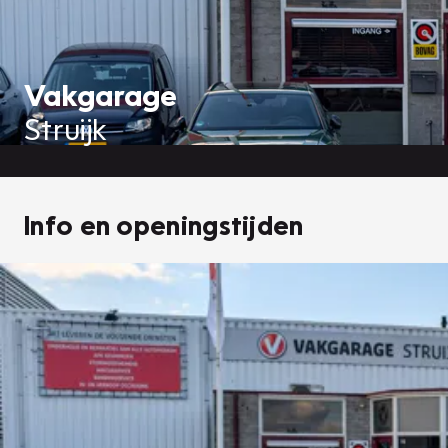
Vakgarage
Struijk
Info en openingstijden