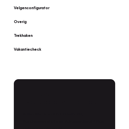
Velgenconfigurator
Overig
Trekhaken
Vakantiecheck
Plan een
Werkplaatsafspraak
Is uw auto toe aan Onderhoud,
Bandenwissel of een Vakantiecheck? Plan
online een afspraak!