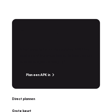
APK Keuring bij
Vakgarage!
Is het weer tijd voor de jaarlijkse APK? Ga
snel naar Vakgarage bij u in de buurt, en ga
zonder zorgen de weg op!
Plan een APK in
Direct plannen
Grote beurt