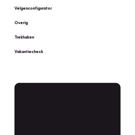
Velgenconfigurator
Overig
Trekhaken
Vakantiecheck
Plan een
Werkplaatsafspraak
Is uw auto toe aan Onderhoud,
Bandenwissel of een Vakantiecheck? Plan
online een afspraak!