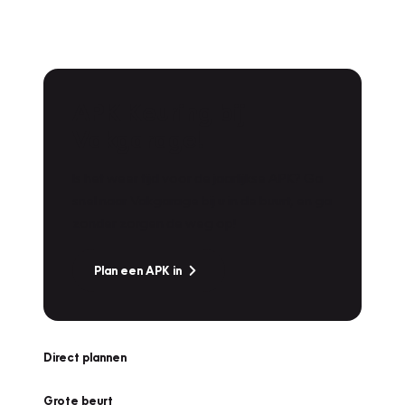
APK Keuring bij
Vakgarage!
Is het weer tijd voor de jaarlijkse APK? Ga
snel naar Vakgarage bij u in de buurt, en ga
zonder zorgen de weg op!
Plan een APK in
Direct plannen
Grote beurt