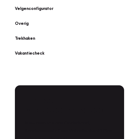
Velgenconfigurator
Overig
Trekhaken
Vakantiecheck
Plan een
Werkplaatsafspraak
Is uw auto toe aan Onderhoud,
Bandenwissel of een Vakantiecheck? Plan
online een afspraak!