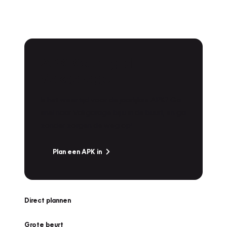
APK Keuring bij
Vakgarage!
Is het weer tijd voor de jaarlijkse APK? Ga
snel naar Vakgarage bij u in de buurt, en ga
zonder zorgen de weg op!
Plan een APK in
Direct plannen
Grote beurt