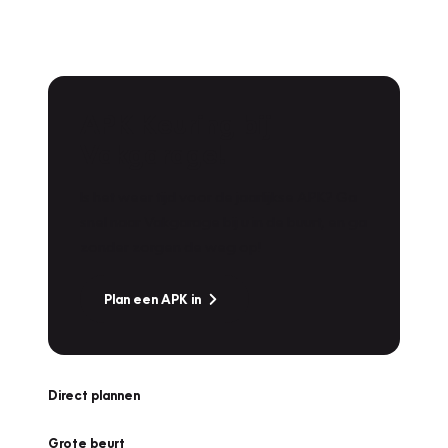
APK Keuring bij
Vakgarage!
Is het weer tijd voor de jaarlijkse APK? Ga
snel naar Vakgarage bij u in de buurt, en ga
zonder zorgen de weg op!
Plan een APK in
Direct plannen
Grote beurt