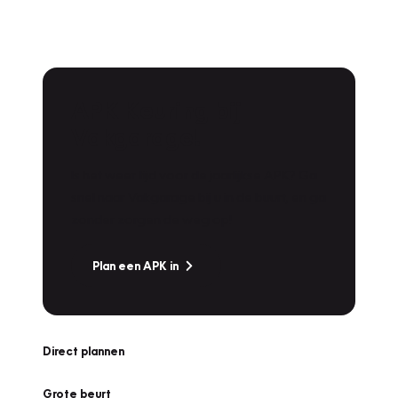
APK Keuring bij
Vakgarage!
Is het weer tijd voor de jaarlijkse APK? Ga
snel naar Vakgarage bij u in de buurt, en ga
zonder zorgen de weg op!
Plan een APK in
Direct plannen
Grote beurt