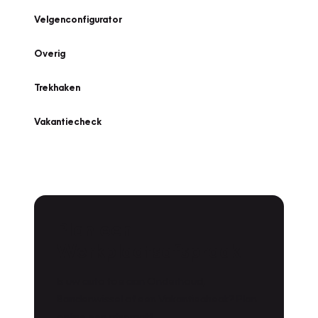
Velgenconfigurator
Overig
Trekhaken
Vakantiecheck
Plan een
Werkplaatsafspraak
Is uw auto toe aan Onderhoud,
Bandenwissel of een Vakantiecheck? Plan
online een afspraak!